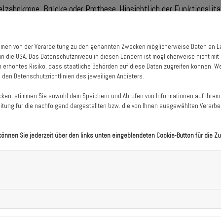
zelzahnkrone, Brücke oder Prothese. Hinsichtlich der Funktionalit
wie Brücken oder Prothesen. Immer mehr Studien gehen davon aus,
ät!
Rahmen von der Verarbeitung zu den genannten Zwecken möglicherweise Daten an 
 implantiert. Durch unsere Erfahrung und intensive Fort- und Weit
. in die USA. Das Datenschutzniveau in diesen Ländern ist möglicherweise nicht m
m sicher einzusetzen. Dabei kommen moderne, diagnostische und p
n erhöhtes Risiko, dass staatliche Behörden auf diese Daten zugreifen können. We
le Volumentomographie zum Einsatz. Der Umgang mit allgemeinmed
n den Datenschutzrichtlinien des jeweiligen Anbieters.
owie Diabetes) ist für uns zur täglichen Routine geworden.
icken, stimmen Sie sowohl dem Speichern und Abrufen von Informationen auf Ihrem 
ringen Einfluss auf das Einheilen der Implantate.
tung für die nachfolgend dargestellten bzw. die von Ihnen ausgewählten Verarbeit
können Sie jederzeit über den links unten eingeblendeten Cookie-Button für die Zu
etzungen:
tionsplanung eine allgemeinmedizinische Anamnese erhoben, die e
i Bedarf halten wir Rücksprache mit Ihren betreuenden Ärzten.