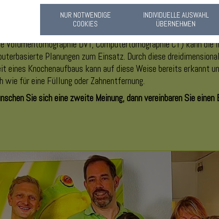
NUR NOTWENDIGE
INDIVIDUELLE AUSWAHL
COOKIES
ÜBERNEHMEN
tale Volumentomographie DVT, Computertomographie CT) kann die I
terbasierte Planungen zum Einsatz. Durch diese dreidimensionale
t eines Knochenaufbaus kann auf diese Weise bereits erkannt und
ch wie für eine Füllung oder Zahnentfernung.
chen Sie sich eine zweite Meinung, dann vereinbaren Sie einen