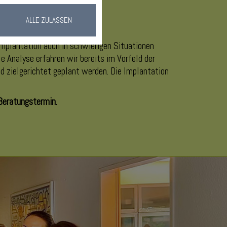
ALLE ZULASSEN
mplantation auch in schwierigen Situationen
 Analyse erfahren wir bereits im Vorfeld der
 zielgerichtet geplant werden. Die Implantation
 Beratungstermin.